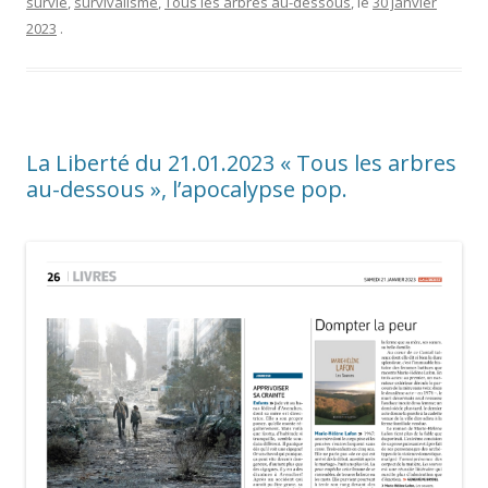
survie
,
survivalisme
,
Tous les arbres au-dessous
, le
30 janvier
2023
.
La Liberté du 21.01.2023 « Tous les arbres
au-dessous », l’apocalypse pop.