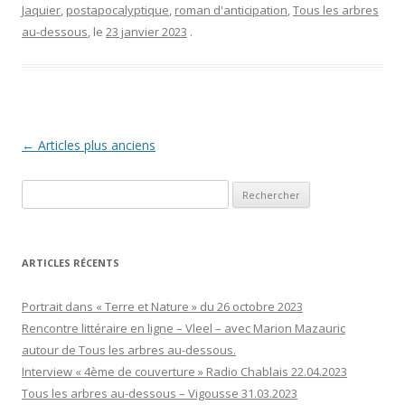
Jaquier
,
postapocalyptique
,
roman d'anticipation
,
Tous les arbres
au-dessous
, le
23 janvier 2023
.
Navigation
←
Articles plus anciens
des
Rechercher :
articles
ARTICLES RÉCENTS
Portrait dans « Terre et Nature » du 26 octobre 2023
Rencontre littéraire en ligne – Vleel – avec Marion Mazauric
autour de Tous les arbres au-dessous.
Interview « 4ème de couverture » Radio Chablais 22.04.2023
Tous les arbres au-dessous – Vigousse 31.03.2023