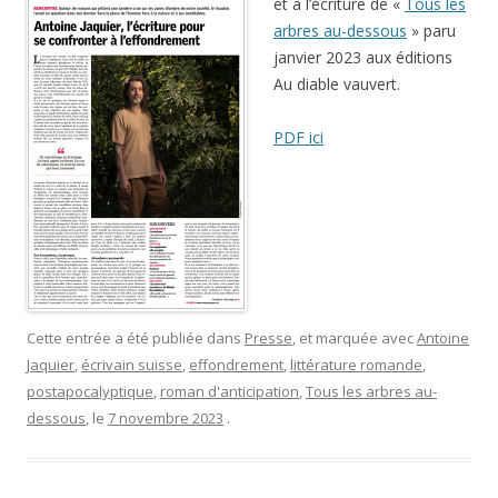
et à l’écriture de «
Tous les
arbres au-dessous
» paru
janvier 2023 aux éditions
Au diable vauvert.
PDF ici
Cette entrée a été publiée dans
Presse
, et marquée avec
Antoine
Jaquier
,
écrivain suisse
,
effondrement
,
littérature romande
,
postapocalyptique
,
roman d'anticipation
,
Tous les arbres au-
dessous
, le
7 novembre 2023
.