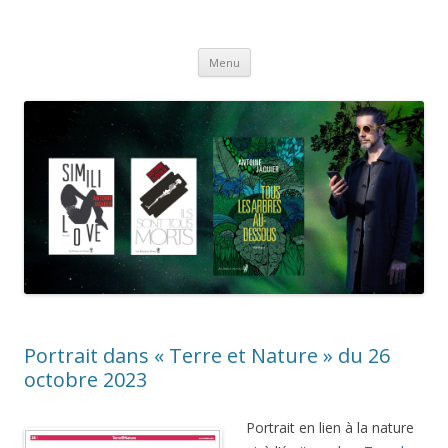
Antoine Jaquier
Aller
Menu
au
contenu
Portrait dans « Terre et Nature » du 26
octobre 2023
Portrait en lien à la nature