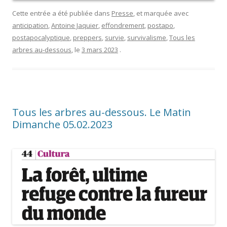
Cette entrée a été publiée dans
Presse
, et marquée avec
anticipation
,
Antoine Jaquier
,
effondrement
,
postapo
,
postapocalyptique
,
preppers
,
survie
,
survivalisme
,
Tous les
arbres au-dessous
, le
3 mars 2023
.
Tous les arbres au-dessous. Le Matin
Dimanche 05.02.2023