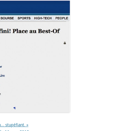
… stupéfiant. »