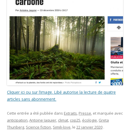
Cliquer ici ou sur l’image. Libé autorise la lecture de quatre
articles sans abonnement.
Cette entrée a été publiée dans
Extraits
,
Presse
, et marquée avec
anticipation
,
Antoine Jaquier
,
climat
,
cop25
,
écologie
,
Greta
Thunberg
,
Science fiction
,
Simili-love
, le
22 janvier 2020
.