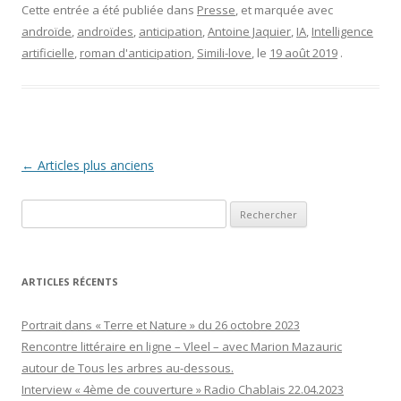
Cette entrée a été publiée dans
Presse
, et marquée avec
androïde
,
androïdes
,
anticipation
,
Antoine Jaquier
,
IA
,
Intelligence
artificielle
,
roman d'anticipation
,
Simili-love
, le
19 août 2019
.
Navigation
←
Articles plus anciens
des
Rechercher :
articles
ARTICLES RÉCENTS
Portrait dans « Terre et Nature » du 26 octobre 2023
Rencontre littéraire en ligne – Vleel – avec Marion Mazauric
autour de Tous les arbres au-dessous.
Interview « 4ème de couverture » Radio Chablais 22.04.2023