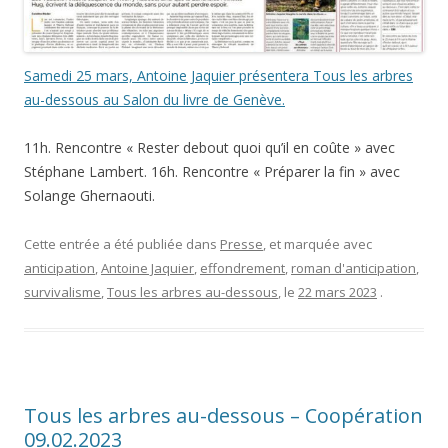
Samedi 25 mars, Antoine Jaquier présentera Tous les arbres
au-dessous au Salon du livre de Genève.
11h. Rencontre « Rester debout quoi qu’il en coûte » avec
Stéphane Lambert. 16h. Rencontre « Préparer la fin » avec
Solange Ghernaouti.
Cette entrée a été publiée dans
Presse
, et marquée avec
anticipation
,
Antoine Jaquier
,
effondrement
,
roman d'anticipation
,
survivalisme
,
Tous les arbres au-dessous
, le
22 mars 2023
.
Tous les arbres au-dessous – Coopération
09.02.2023