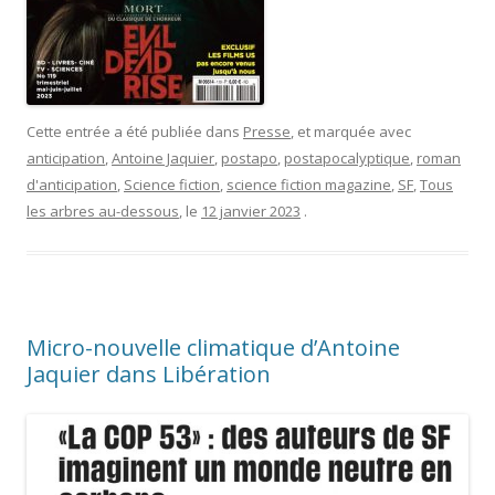
Cette entrée a été publiée dans
Presse
, et marquée avec
anticipation
,
Antoine Jaquier
,
postapo
,
postapocalyptique
,
roman
d'anticipation
,
Science fiction
,
science fiction magazine
,
SF
,
Tous
les arbres au-dessous
, le
12 janvier 2023
.
Micro-nouvelle climatique d’Antoine
Jaquier dans Libération