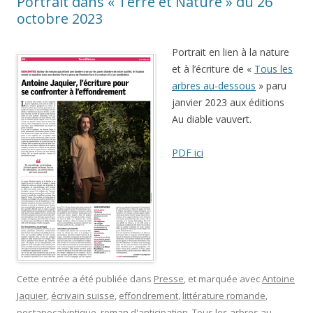
Portrait dans « Terre et Nature » du 26
octobre 2023
Portrait en lien à la nature
et à l’écriture de «
Tous les
arbres au-dessous
» paru
janvier 2023 aux éditions
Au diable vauvert.
PDF ici
Cette entrée a été publiée dans
Presse
, et marquée avec
Antoine
Jaquier
,
écrivain suisse
,
effondrement
,
littérature romande
,
postapocalyptique
,
roman d'anticipation
,
Tous les arbres au-