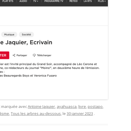
et marquée avec
Antoine Jaquier
,
ayahuasca
,
livre
,
postapo
,
lisme
,
Tous les arbres au-dessous
, le
30 janvier 2023
.