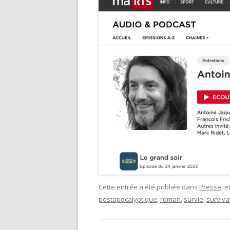
Cette entrée a été publiée dans
Presse
, 
postapocalyptique
,
roman
,
survie
,
surviva