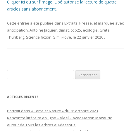
Cliquer ici ou sur l’image. Libé autorise la lecture de quatre
articles sans abonnement.
Cette entrée a été publiée dans
Extraits
,
Presse
, et marquée avec
anticipation
,
Antoine Jaquier
,
climat
,
cop25
,
écologie
,
Greta
Thunberg
,
Science fiction
,
Simili-love
, le
22 janvier 2020
.
Rechercher :
ARTICLES RÉCENTS
Portrait dans « Terre et Nature » du 26 octobre 2023
Rencontre littéraire en ligne – Vleel – avec Marion Mazauric
autour de Tous les arbres au-dessous.