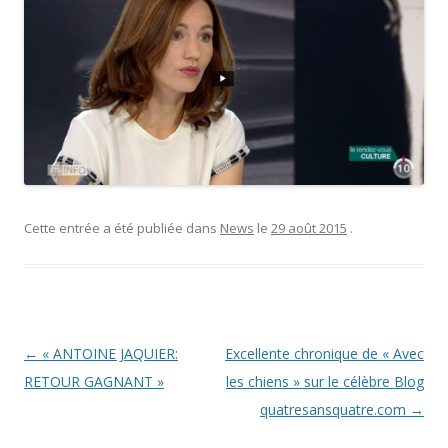
Cette entrée a été publiée dans
News
le
29 août 2015
.
Navigation
←
« ANTOINE JAQUIER:
Excellente chronique de « Avec
des
RETOUR GAGNANT »
les chiens » sur le célèbre Blog
articles
quatresansquatre.com
→