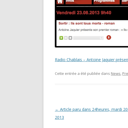
Radio Chablais – Antoine Jaquier présen
Cette entrée a été publiée dans
News
,
Pr
Navigation
←
Article paru dans 24heures, mardi 20
des
2013
articles