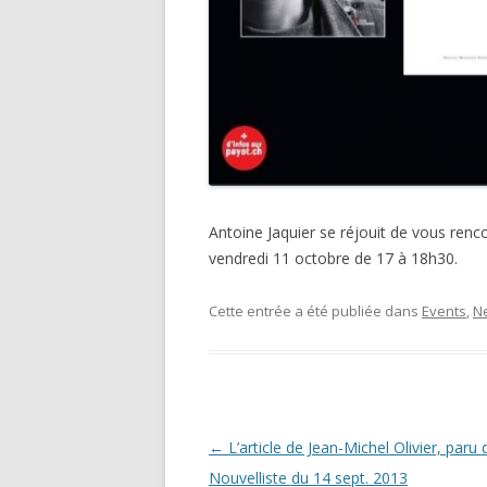
Antoine Jaquier se réjouit de vous ren
vendredi 11 octobre de 17 à 18h30.
Cette entrée a été publiée dans
Events
,
N
Navigation
←
L’article de Jean-Michel Olivier, paru 
des
Nouvelliste du 14 sept. 2013