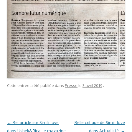
Cette entrée a été publiée dans
Presse
le
3 avril 2019
.
Navigation
←
Bel article sur Simili-love
Belle critique de Simili-love
des
dans Usbek&Rica, le magazine
dans ActuaLitté!
→